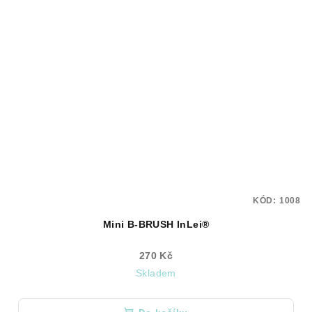
KÓD:
1008
Mini B-BRUSH InLei®
270 Kč
Skladem