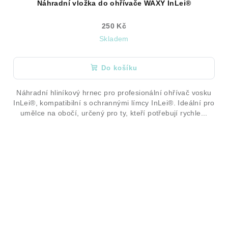
Náhradní vložka do ohřívače WAXY InLei®
250 Kč
Skladem
Do košíku
Náhradní hliníkový hrnec pro profesionální ohřívač vosku
InLei®, kompatibilní s ochrannými límcy InLei®. Ideální pro
umělce na obočí, určený pro ty, kteří potřebují rychle...