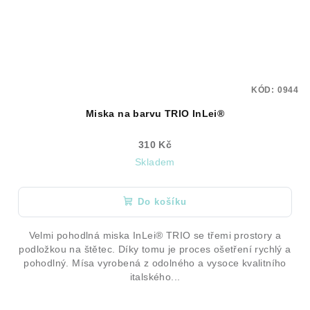
KÓD:
0944
Miska na barvu TRIO InLei®
310 Kč
Skladem
Do košíku
Velmi pohodlná miska InLei® TRIO se třemi prostory a
podložkou na štětec. Díky tomu je proces ošetření rychlý a
pohodlný. Mísa vyrobená z odolného a vysoce kvalitního
italského...