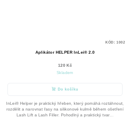
KÓD:
1002
Aplikátor HELPER InLei® 2.0
120 Kč
Skladem
Do košíku
InLei® Helper je praktický hřeben, který pomáhá roztáhnout,
rozdělit a narovnat řasy na silikonové kulmě během ošetření
Lash Lift a Lash Filler. Pohodlný a praktický tvar...