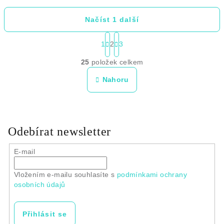
Načíst 1 další
S
1
2
3
t
O
r
25
položek celkem
v
á
l
Nahoru
n
á
k
d
o
a
v
c
Odebírat newsletter
á
í
n
p
E-mail
í
r
v
Vložením e-mailu souhlasíte s
podmínkami ochrany
osobních údajů
k
y
v
Přihlásit se
ý