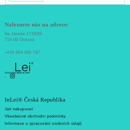
p
Z
i
á
s
p
Naleznete nás na adrese:
u
a
Na Jánské 1733/25
t
710 00 Ostrava
í
+420 604 555 787
InLei® Česká Republika
Jak nakupovat
Všeobecné obchodní podmínky
Informace o zpracování osobních údajů