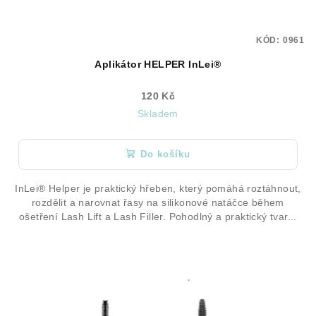
KÓD:
0961
Aplikátor HELPER InLei®
120 Kč
Skladem
Do košíku
InLei® Helper je praktický hřeben, který pomáhá roztáhnout,
rozdělit a narovnat řasy na silikonové natáčce během
ošetření Lash Lift a Lash Filler. Pohodlný a praktický tvar...