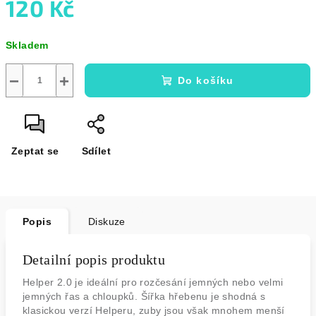
120 Kč
Měrná
Skladem
cena:
−
+
Do košíku
Zeptat se
Sdílet
Popis
Diskuze
Detailní popis produktu
Helper 2.0 je ideální pro rozčesání jemných nebo velmi
jemných řas a chloupků. Šířka hřebenu je shodná s
klasickou verzí Helperu, zuby jsou však mnohem menší