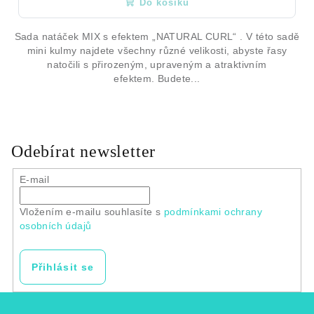
Do košíku
Sada natáček MIX s efektem „NATURAL CURL“ . V této sadě
mini kulmy najdete všechny různé velikosti, abyste řasy
natočili s přirozeným, upraveným a atraktivním
efektem. Budete...
Odebírat newsletter
E-mail
Vložením e-mailu souhlasíte s
podmínkami ochrany
osobních údajů
Přihlásit se
Z