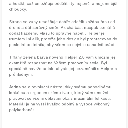
a hustší, což umožňuje oddělit i ty nejtenčí a nejjemnější
chloupky.
Strana se zuby umožňuje dobře oddělit každou řasu od
druhé a dát správný směr. Plochá část naopak pomáhá
dodat každému vlasu to správné napětí. Helper je
trumfem InLei®, protože jeho design byl propracován do
posledního detailu, aby všem co nejvíce usnadnil práci.
Tiffany zelená barva nového Helper 2.0 vám umožní jej
okamžitě rozpoznat na Vašem pracovním stole. Byl
speciálně navržena tak, abyste jej nezaměnili s Helprem
průhledným.
Jedná se o revoluční nástroj díky svému pohodlnému,
lehkému a ergonomickému tvaru, který vám umožní
pracovat se všemi oblastmi oka s maximální lehkostí.
Materiál je nejvyšší kvality: odolný a vysoce výkonný
polykarbonát.