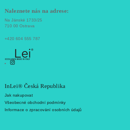
á
p
Naleznete nás na adrese:
a
Na Jánské 1733/25
t
710 00 Ostrava
í
+420 604 555 787
InLei® Česká Republika
Jak nakupovat
Všeobecné obchodní podmínky
Informace o zpracování osobních údajů