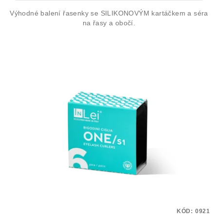
Výhodné balení řasenky se SILIKONOVÝM kartáčkem a séra
na řasy a obočí.
KÓD:
0921