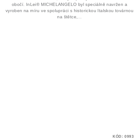
obočí. InLei® MICHELANGELO byl speciálně navržen a
vyroben na míru ve spolupráci s historickou Italskou továrnou
na štětce,...
KÓD:
0993