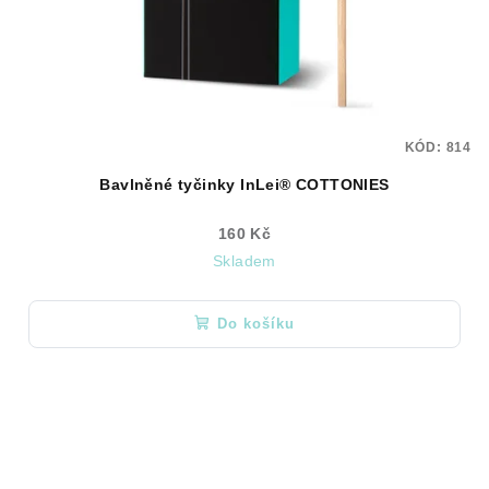
KÓD:
814
Bavlněné tyčinky InLei® COTTONIES
160 Kč
Skladem
Do košíku