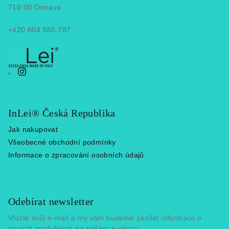
t
710 00 Ostrava
í
+420 604 555 787
InLei® Česká Republika
Jak nakupovat
Všeobecné obchodní podmínky
Informace o zpracování osobních údajů
Odebírat newsletter
Vložte svůj e-mail a my vám budeme zasílat informace o
nových produktech na našem e-shopu.