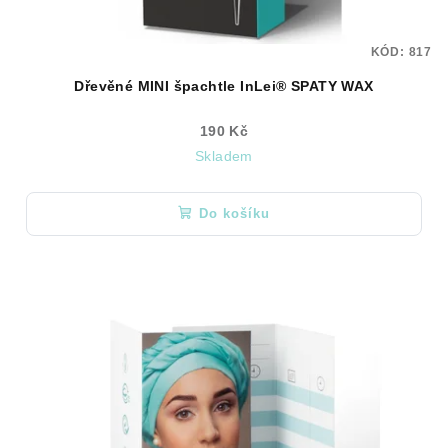
KÓD:
817
Dřevěné MINI špachtle InLei® SPATY WAX
190 Kč
Skladem
Do košíku