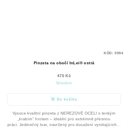
KÓD:
0994
Pinzeta na obočí InLei® ostrá
470 Kč
Skladem
Do košíku
Vysoce kvalitní pinzeta z NEREZOVÉ OCELI s tenkým
„krabím“ hrotem – ideální pro extrémně přesnou
práci. Jedinečný tvar, navržený pro dosažení vynikajících...