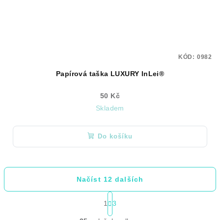
KÓD:
0982
Papírová taška LUXURY InLei®
50 Kč
Skladem
Do košíku
Načíst 12 dalších
S
1
3
t
O