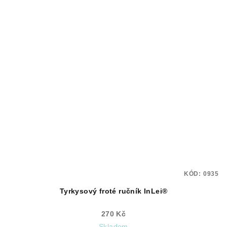
KÓD:
0935
Tyrkysový froté ručník InLei®
270 Kč
Skladem