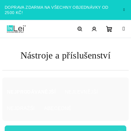
Přejít
DOPRAVA ZDARMA NA VŠECHNY OBJEDNÁVKY OD
na
2500 KČ!
obsah
Nákupn
Hledat
PŘIHLÁŠENÍ
Nástroje a příslušenství
košík
Ř
a
NEJPRODÁVANĚJŠÍ
NEJLEVNĚJŠÍ
z
e
NEJDRAŽŠÍ
ABECEDNĚ
n
í