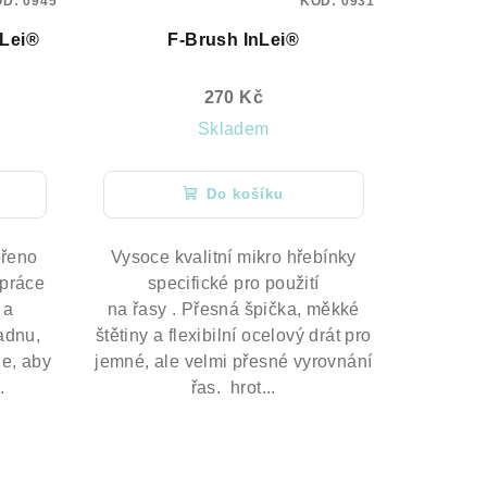
ÓD:
0945
KÓD:
0931
nLei®
F-Brush InLei®
270 Kč
Skladem
Do košíku
ořeno
Vysoce kvalitní mikro hřebínky
 práce
specifické pro použití
 a
na řasy . Přesná špička, měkké
ladnu,
štětiny a flexibilní ocelový drát pro
je, aby
jemné, ale velmi přesné vyrovnání
.
řas. hrot...