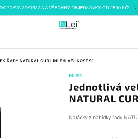
DOPRAVA ZDARMA NA VŠECHNY OBJEDNÁVKY OD 2500 KČ!
EK ŘADY NATURAL CURL INLEI® VELIKOST S1
INLEI®
Jednotlivá ve
NATURAL CURL
Natáčky z nabídky řady NA