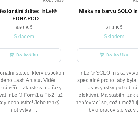
KÓD:
0950
K
fesionální štětec InLei®
Miska na barvu SOLO I
LEONARDO
450 Kč
310 Kč
Skladem
Skladem
Do košíku
Do košíku
onální štětec, který uspokojí
InLei® SOLO miska vytv
dého Lash Artistu. Vidět
speciálně pro to, aby byla
ná věřit! Zkuste si na řasy
lashstylistky pohodlná
vat InLei® Form1 a Fix2, už
efektivní. Má stabilní zák
kdy neopustíte! Jeho tenký
nepřevrací se, což umožňu
hrot vytváří...
bylo pracoviště vždy..