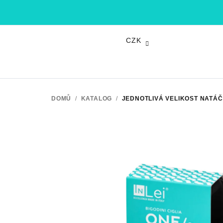
Přejít
na
obsah
CZK
DOMŮ
/
KATALOG
/
JEDNOTLIVÁ VELIKOST NATÁČ