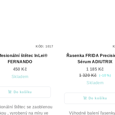
KÓD:
1017
fesionální štětec InLei®
Řasenka FRIDA Precisi
FERNANDO
Sérum ADIUTRIX
450 Kč
1 185 Kč
1 320 Kč
(–10 %)
Skladem
Skladem
Do košíku
Do košíku
ionální štětec se zaoblenou
kou , vyrobený na míru ve
Výhodné balení řasenky