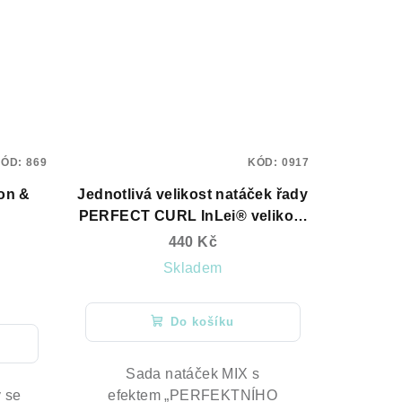
KÓD:
869
KÓD:
0917
on &
Jednotlivá velikost natáček řady
PERFECT CURL InLei® velikost
S
440 Kč
Skladem
Do košíku
Sada natáček MIX s
 se
efektem „PERFEKTNÍHO