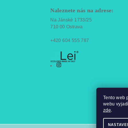
á
Naleznete nás na adrese:
p
Na Jánské 1733/25
a
710 00 Ostrava
t
+420 604 555 787
í
Tento web 
webu vyjadř
zde
.
NASTAVE