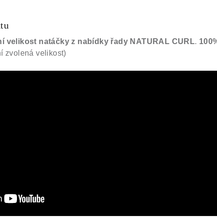
ktu
ní velikost natáčky z nabídky řady NATURAL CURL
.
100%
í zvolená velikost)