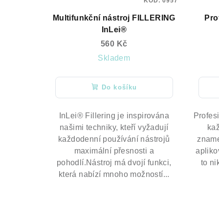
KÓD:
0957
Multifunkční nástroj FILLERING
Pro
InLei®
560 Kč
Skladem
Do košíku
InLei® Fillering je inspirována
Profesi
našimi techniky, kteří vyžadují
kaž
každodenní používání nástrojů
zname
maximální přesnosti a
apliko
pohodlí.Nástroj má dvojí funkci,
to ni
která nabízí mnoho možností...