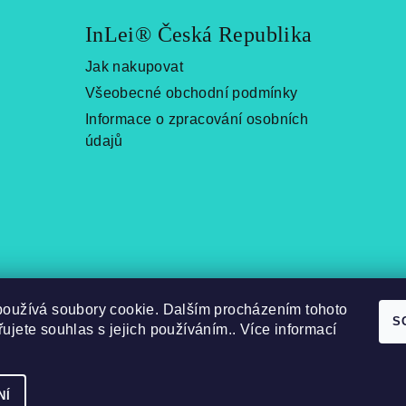
InLei® Česká Republika
Jak nakupovat
Všeobecné obchodní podmínky
Informace o zpracování osobních
údajů
používá soubory cookie. Dalším procházením tohoto
S
ujete souhlas s jejich používáním.. Více informací
NÍ