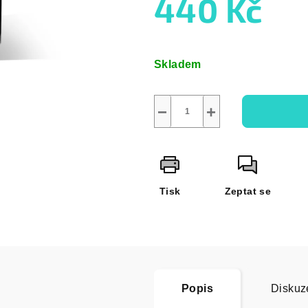
440 Kč
Měrná
cena:
Skladem
−
+
Tisk
Zeptat se
Popis
Diskuz