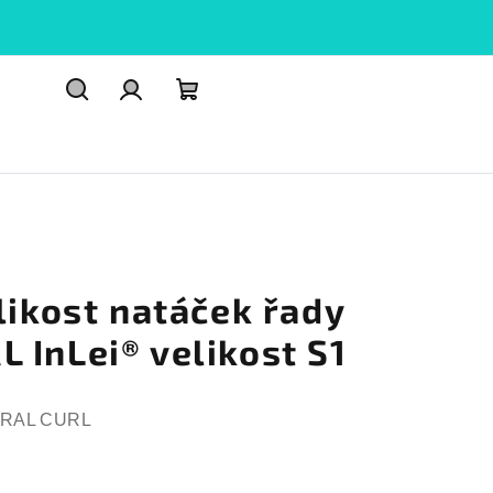
Hledat
PŘIHLÁŠENÍ
Nákupní
košík
likost natáček řady
 InLei® velikost S1
TURAL CURL