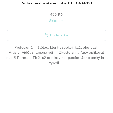
Profesionální štětec InLei® LEONARDO
450 Kč
Skladem
Do košíku
Profesionální štětec, který uspokojí každého Lash
Artistu. Vidět znamená věřit! Zkuste si na řasy aplikovat
InLei® Form1 a Fix2, už to nikdy neopustíte! Jeho tenký hrot
vytváří...