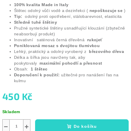
100% kvalita Made in Italy
Štětec odolný vůči vodě a dezinfekci (
nepoškozuje se
)
Tip:
odolný proti opotřebení, stálobarevnost, elasticita
Středně tuhé štětiny
Pružné syntetické štětiny usnadňující klouzání (zbytečně
neabsorbují produkt)
Inovativní
saténová černá dřevěná
rukojeť
Poniklovaná mosaz s dvojitou tlumivkou
Lehký, praktický a odolný vyrobený z
březového dřeva
Délka a šířka jsou navrženy tak, aby
poskytovaly
maximální pohodlí a přesnost
Obsah:
1 štětec
Doporučení k použití:
užitečné pro nanášení řas na
kulmu
450 Kč
Měrná
Skladem
cena:
−
+
Do košíku