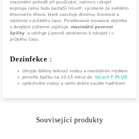
maximální pohodlí při používání, zatímco rukojeť
kopíruje celou řadu kartáčů InLei®, vyrobené ze světlého
březového dřeva, které zaručuje dlouhou životnost a
odolnost v průběhu času. Poniklovaná mosazná objímka
s dvojitým zúžením zajišťuje
maximální pevnost
špičky
a udržuje ji pevně ukotvenou k rukojeti i v
průběhu času.
Dezinfekce
:
Umyjte štětiny tekoucí vodou a neutrálním mýdlem.
ponořte špičku na 10-15 minut do
InLei® F PLUS
opláchněte vodou a velmi dobře osušte hadříkem.
Související produkty