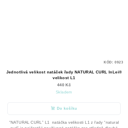
KÓD:
0923
Jednotlivá velikost natáček řady NATURAL CURL InLei®
velikost L1
440 Kč
Skladem
Do košíku
“NATURAL CURL” L1 natáčka velikosti L1 z řady “natural
curl” je nejčastěji používaná natáčka pro středně dlouhé