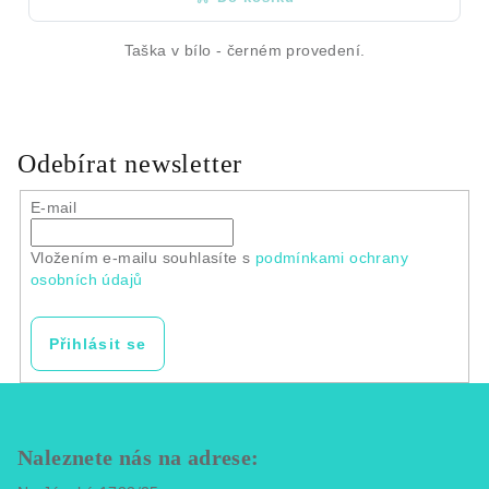
Taška v bílo - černém provedení.
Odebírat newsletter
E-mail
Vložením e-mailu souhlasíte s
podmínkami ochrany
osobních údajů
Přihlásit se
Z
á
p
Naleznete nás na adrese: