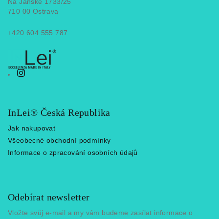
a
Na Jánské 1733/25
t
710 00 Ostrava
í
+420 604 555 787
InLei® Česká Republika
Jak nakupovat
Všeobecné obchodní podmínky
Informace o zpracování osobních údajů
Odebírat newsletter
Vložte svůj e-mail a my vám budeme zasílat informace o