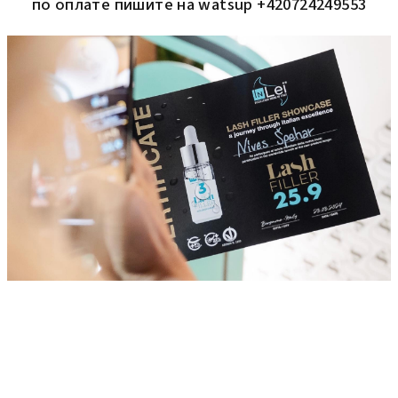
по оплате пишите на watsup +420724249553