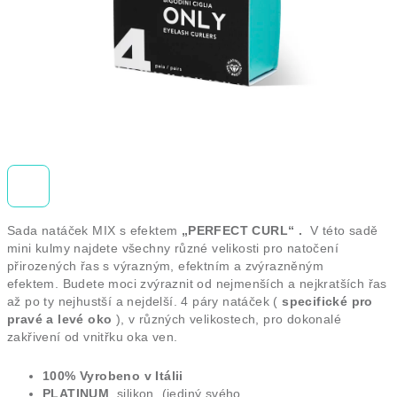
Sada natáček MIX s efektem
„PERFECT CURL“
.
V této sadě
mini kulmy najdete všechny různé velikosti pro natočení
přirozených řas s výrazným, efektním a zvýrazněným
efektem.
Budete moci zvýraznit od nejmenších a nejkratších řas
až po ty nejhustší a nejdelší.
4 páry natáček (
specifické pro
pravé a levé oko
), v různých velikostech, pro dokonalé
zakřivení od vnitřku oka ven.
100% Vyrobeno v Itálii
PLATINUM
silikon
(jediný svého