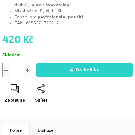
druhu),
autoklávovatelný!
Mix 4 párů:
S, M, L, XL
Pouze pro
profesionální použití
EAN: 8055271720012
420 Kč
Měrná
Skladem
cena:
−
+
Do košíku
Zeptat se
Sdílet
Popis
Diskuze