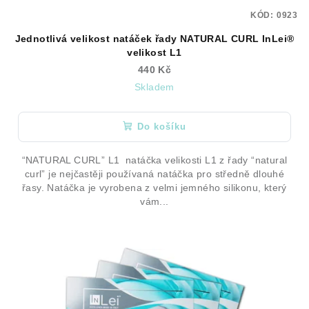
KÓD:
0923
Jednotlivá velikost natáček řady NATURAL CURL InLei®
velikost L1
440 Kč
Skladem
Do košíku
“NATURAL CURL” L1 natáčka velikosti L1 z řady “natural
curl” je nejčastěji používaná natáčka pro středně dlouhé
řasy. Natáčka je vyrobena z velmi jemného silikonu, který
vám...