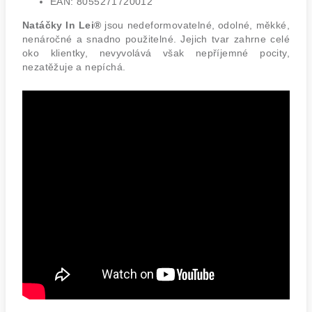
EAN: 8055271720012
Natáčky In Lei®
jsou nedeformovatelné, odolné, měkké,
nenáročné a snadno použitelné. Jejich tvar zahrne celé
oko klientky, nevyvolává však nepříjemné pocity,
nezatěžuje a nepíchá.