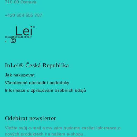
t
710 00 Ostrava
í
+420 604 555 787
InLei® Česká Republika
Jak nakupovat
Všeobecné obchodní podmínky
Informace o zpracování osobních údajů
Odebírat newsletter
Vložte svůj e-mail a my vám budeme zasílat informace o
nových produktech na našem e-shopu.