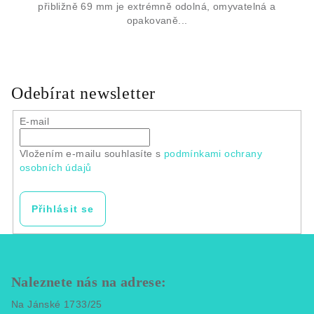
přibližně 69 mm je extrémně odolná, omyvatelná a
opakovaně...
Odebírat newsletter
E-mail
Vložením e-mailu souhlasíte s
podmínkami ochrany
osobních údajů
Přihlásit se
Z
á
p
Naleznete nás na adrese:
a
Na Jánské 1733/25