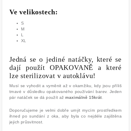
Ve velikostech:
S
M
L
XL
Jedná se o jediné natáčky, které se
dají použít OPAKOVANĚ a které
lze sterilizovat v autoklávu!
Musí se vyhodit a vyměnit až v okamžiku, kdy jsou příliš
tmavé v důsledku opakovaného používání barev. Jeden
pár natáček se dá použít až
maximálně 15krát
.
Doporučujeme je velmi dobře umýt mycím prostředkem
ihned po sundání z oka, aby byla co nejdéle zajištěna
jejich průsvitnost.