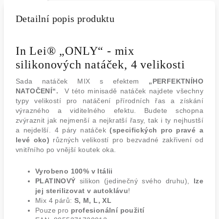
Detailní popis produktu
In Lei® „ONLY“ - mix
silikonových natáček, 4 velikosti
Sada natáček MIX s efektem
„PERFEKTNÍHO
NATOČENÍ“.
V této minisadě natáček najdete všechny
typy velikostí pro natáčení přírodních řas a získání
výrazného a viditelného efektu. Budete schopna
zvýraznit jak nejmenší a nejkratší řasy, tak i ty nejhustší
a nejdelší. 4 páry natáček
(specifických pro pravé a
levé oko)
různých velikostí pro bezvadné zakřivení od
vnitřního po vnější koutek oka.
Vyrobeno 100% v Itálii
PLATINOVÝ
silikon (jedinečný svého druhu),
lze
jej sterilizovat v autoklávu
!
Mix 4 párů:
S, M, L, XL
Pouze pro
profesionální použití