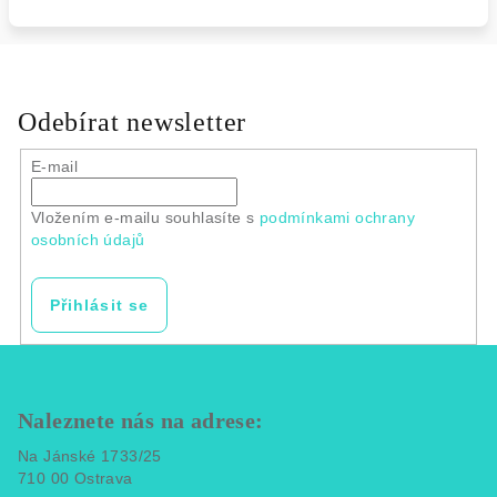
Odebírat newsletter
E-mail
Vložením e-mailu souhlasíte s
podmínkami ochrany
osobních údajů
Přihlásit se
Z
á
p
Naleznete nás na adrese:
a
Na Jánské 1733/25
t
710 00 Ostrava