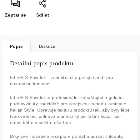
Zeptat se
Sdílet
Popis
Diskuze
Detailní popis produktu
InLei® S-Powder – zahušťující a gelující pudr pro
dokonalou laminaci
InLei® S-Powder je profesionální zahušťující a gelující
pudr vyvinutý speciálně pro korejskou metodu laminace
Italian Style. Upravuje texturu produktů tak, aby byly lépe
tvarovatelné, přilnavé a umožnily perfektní fixaci řas i
obočí během celého ošetření.
Díky své inovativní receptuře pomáhá udržet chloupky