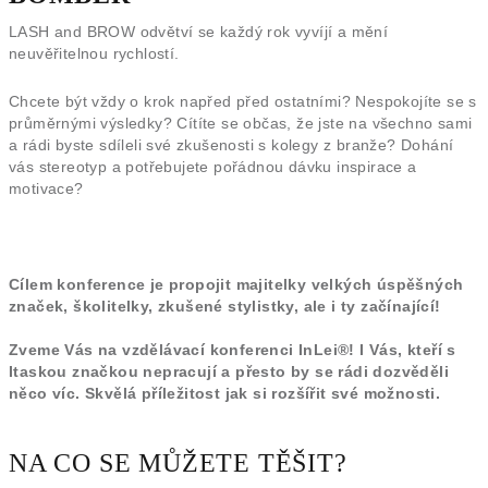
LASH and BROW odvětví se každý rok vyvíjí a mění
neuvěřitelnou rychlostí.
Chcete být vždy o krok napřed před ostatními? Nespokojíte se s
průměrnými výsledky? Cítíte se občas, že jste na všechno sami
a rádi byste sdíleli své zkušenosti s kolegy z branže? Dohání
vás stereotyp a potřebujete pořádnou dávku inspirace a
motivace?
Cílem konference je propojit majitelky velkých úspěšných
značek, školitelky, zkušené stylistky, ale i ty začínající!
Zveme Vás na vzdělávací konferenci InLei®! I Vás, kteří s
Itaskou značkou nepracují a přesto by se rádi dozvěděli
něco víc. Skvělá příležitost jak si rozšířit své možnosti.
NA CO SE MŮŽETE TĚŠIT?