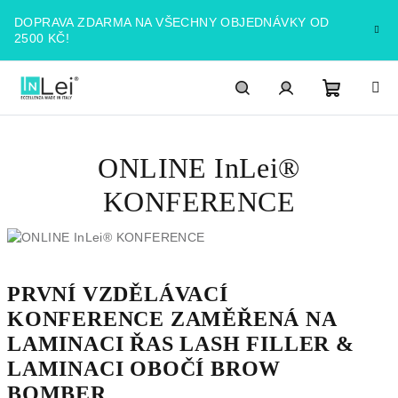
Přejít
DOPRAVA ZDARMA NA VŠECHNY OBJEDNÁVKY OD
na
2500 KČ!
obsah
Nákupn
Hledat
PŘIHLÁŠENÍ
ONLINE InLei®
košík
KONFERENCE
PRVNÍ VZDĚLÁVACÍ
KONFERENCE ZAMĚŘENÁ NA
LAMINACI ŘAS LASH FILLER &
LAMINACI OBOČÍ BROW
BOMBER