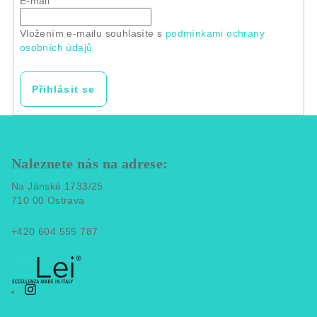
E-mail
Vložením e-mailu souhlasíte s
podmínkami ochrany
osobních údajů
Přihlásit se
Z
á
p
Naleznete nás na adrese:
a
Na Jánské 1733/25
t
710 00 Ostrava
í
+420 604 555 787