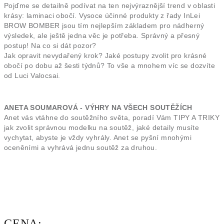
Pojďme se detailně podívat na ten nejvýraznější trend v oblasti
krásy: laminaci obočí. Vysoce účinné produkty z řady InLei
BROW BOMBER jsou tím nejlepším základem pro nádherný
výsledek, ale ještě jedna věc je potřeba. Správný a přesný
postup! Na co si dát pozor?
Jak opravit nevydařený krok? Jaké postupy zvolit pro krásné
obočí po dobu až šesti týdnů? To vše a mnohem víc se dozvíte
od Luci Valocsai.
ANETA SOUMAROVÁ - VÝHRY NA VŠECH SOUTĚŽÍCH
Anet vás vtáhne do soutěžního světa, poradí Vám TIPY A TRIKY
jak zvolit správnou modelku na soutěž, jaké detaily musíte
vychytat, abyste je vždy vyhrály. Anet se pyšní mnohými
oceněními a vyhrává jednu soutěž za druhou.
CENA: