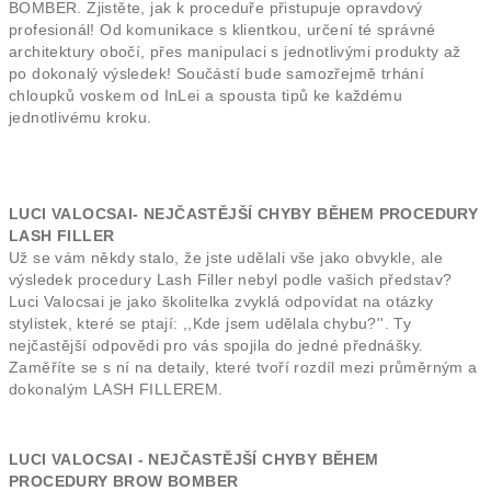
BOMBER. Zjistěte, jak k proceduře přistupuje opravdový
profesionál! Od komunikace s klientkou, určení té správné
architektury obočí, přes manipulaci s jednotlivými produkty až
po dokonalý výsledek! Součástí bude samozřejmě trhání
chloupků voskem od InLei a spousta tipů ke každému
jednotlivému kroku.
LUCI VALOCSAI- NEJČASTĚJŠÍ CHYBY BĚHEM PROCEDURY
LASH FILLER
Už se vám někdy stalo, že jste udělali vše jako obvykle, ale
výsledek procedury Lash Filler nebyl podle vašich představ?
Luci Valocsai je jako školitelka zvyklá odpovídat na otázky
stylistek, které se ptají: ,,Kde jsem udělala chybu?''. Ty
nejčastější odpovědi pro vás spojila do jedné přednášky.
Zaměříte se s ní na detaily, které tvoří rozdíl mezi průměrným a
dokonalým LASH FILLEREM.
LUCI VALOCSAI - NEJČASTĚJŠÍ CHYBY BĚHEM
PROCEDURY BROW BOMBER