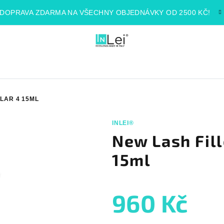
DOPRAVA ZDARMA NA VŠECHNY OBJEDNÁVKY OD 2500 KČ!
LAR 4 15ML
INLEI®
New Lash Fil
15ml
960 Kč