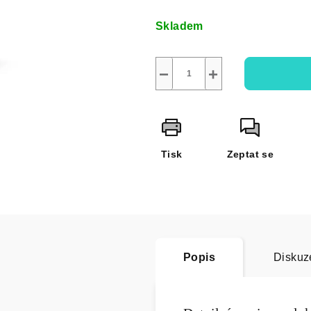
Měrná
cena:
Skladem
−
+
Tisk
Zeptat se
Popis
Diskuz