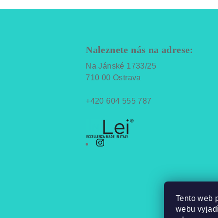
Z
á
Naleznete nás na adrese:
p
Na Jánské 1733/25
a
710 00 Ostrava
t
+420 604 555 787
í
Tento web 
webu vyjadř