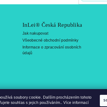
InLei® Česká Republika
Jak nakupovat
Všeobecné obchodní podmínky
Informace o zpracování osobních
údajů
používá soubory cookie. Dalším procházením tohoto
S
ujete souhlas s jejich používáním.. Více informací