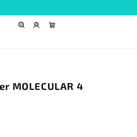
Hledat
PŘIHLÁŠENÍ
Nákupní
košík
ler MOLECULAR 4