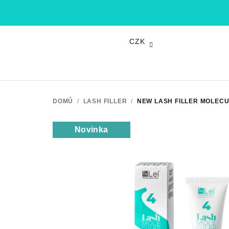
Přejít
na
obsah
CZK
DOMŮ
/
LASH FILLER
/
NEW LASH FILLER MOLECU
Novinka