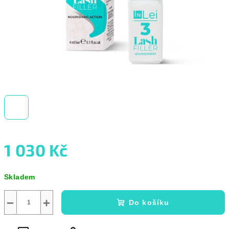
1 030 Kč
Měrná
Skladem
cena:
−
+
Do košíku