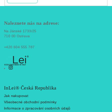
Z
á
p
Naleznete nás na adrese:
a
Na Jánské 1733/25
t
710 00 Ostrava
í
+420 604 555 787
InLei® Česká Republika
Jak nakupovat
Všeobecné obchodní podmínky
Informace o zpracování osobních údajů