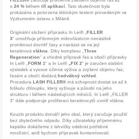
FILLER®
zaručuje průměrné zvětšení objemu řas až
o
24 %
během
tří aplikací
. Tato skutečnost byla
prokázána a potvrzena klinickým testem provedeným ve
Výzkumném ústavu v Miláně.
Originální složení přípravku In Lei® „
FILLER
3
“ umožňuje přítomným mikročásticím nenásilně
proniknout dovnitř řasy a navázat se na její
keratinová
vlákna
. Díky komplexu „
Three
Regeneration
“ a vhodné přípravě řas a obočí přípravky
In Lei® „
FORM 1
“ a In Lei®
„
FIX 2
“ je zaručen stabilní
výsledek a vysoce účinná výživa a zvýšení objemu řas;
řasám a obočí dodává
hedvábný vzhled
.
Procedura
LASH FILLER®
má schopnost dostat se až k
folikulu chloupku, který vyživuje a působí na jeho
strukturu i během následujících měsíců. In Lei® „FILLER
3“ dále podporuje proliferaci keratinocytů uvnitř vlákna.
Kouzlo produktu dotváří jeho obal, který zaručuje použití
bez zbytečného odpadu. Díky uživatelsky příjemnému
kapátku dokážeme z lahvičky odebrat potřebné
množství, aniž bychom přípravek kontaminovali.