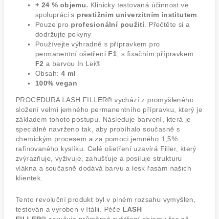
+ 24 % objemu.
Klinicky testovaná účinnost ve
spolupráci s
prestižním univerzitním institutem
.
Pouze pro
profesionální použití
. Přečtěte si a
dodržujte pokyny
Používejte výhradně s přípravkem pro
permanentní ošetření
F1
, s fixačním přípravkem
F2
a barvou In Lei®
Obsah:
4 ml
100% vegan
PROCEDURA LASH FILLER® vychází z promyšleného
složení velmi jemného permanentního přípravku, který je
základem tohoto postupu. Následuje barvení, která je
speciálně navrženo tak, aby probíhalo současně s
chemickým procesem a za pomoci jemného 1,5%
rafinovaného kyslíku. Celé ošetření uzavírá Filler, který
zvýrazňuje, vyživuje, zahušťuje a posiluje strukturu
vlákna a současně dodává barvu a lesk řasám našich
klientek.
Tento revoluční produkt byl v plném rozsahu vymyšlen,
testován a vyroben v Itálii. Péče
LASH