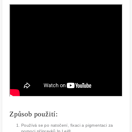
Způsob použití:
Používá se po natočení, fixaci a pigmentaci za
pomoci přípravků In Lei®.