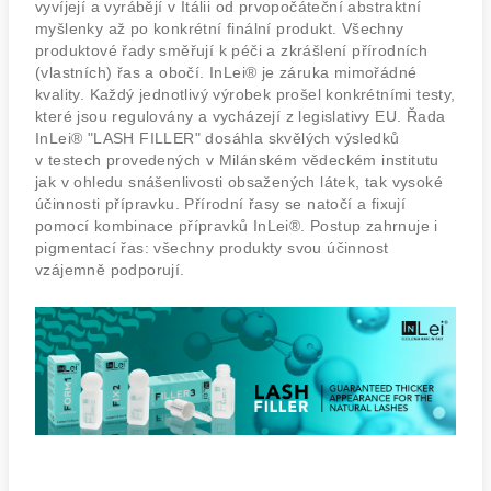
vyvíjejí a vyrábějí v Itálii od prvopočáteční abstraktní
myšlenky až po konkrétní finální produkt. Všechny
produktové řady směřují k péči a zkrášlení přírodních
(vlastních) řas a obočí.
InLei® je záruka mimořádné
kvality. Každý jednotlivý výrobek prošel konkrétními testy,
které jsou regulovány a vycházejí z legislativy EU. Řada
InLei® "LASH FILLER" dosáhla skvělých výsledků
v testech provedených v Milánském vědeckém institutu
jak v ohledu snášenlivosti obsažených látek, tak vysoké
účinnosti přípravku.
Přírodní řasy se natočí a fixují
pomocí kombinace přípravků InLei®. Postup zahrnuje i
pigmentací řas: všechny produkty svou účinnost
vzájemně podporují.