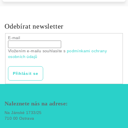
Odebírat newsletter
E-mail
Vložením e-mailu souhlasíte s
podmínkami ochrany
osobních údajů
Přihlásit se
Z
á
p
Naleznete nás na adrese:
a
Na Jánské 1733/25
t
710 00 Ostrava
í