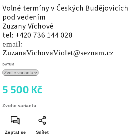
Volné termíny v Českých Budějovicích
pod vedením
Zuzany Víchové
tel: +420 736 144 028
email:
ZuzanaVichovaViolet@seznam.cz
DATUM
5 500 Kč
Měrná
Zvolte variantu
cena:
Zeptat se
Sdílet