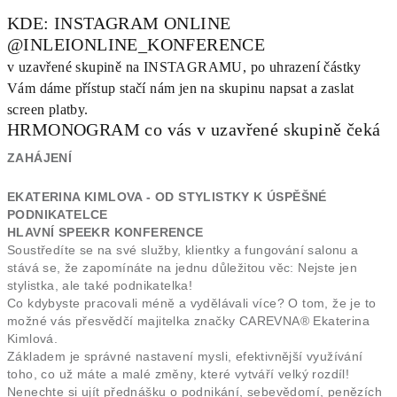
KDE: INSTAGRAM ONLINE
@INLEIONLINE_KONFERENCE
v uzavřené skupině na INSTAGRAMU, po uhrazení částky
Vám dáme přístup stačí nám jen na skupinu napsat a zaslat
screen platby.
HRMONOGRAM co vás v uzavřené skupině čeká
ZAHÁJENÍ
EKATERINA KIMLOVA - OD STYLISTKY K ÚSPĚŠNÉ
PODNIKATELCE
HLAVNÍ SPEEKR KONFERENCE
Soustředíte se na své služby, klientky a fungování salonu a
stává se, že zapomínáte na jednu důležitou věc: Nejste jen
stylistka, ale také podnikatelka!
Co kdybyste pracovali méně a vydělávali více? O tom, že je to
možné vás přesvědčí majitelka značky CAREVNA® Ekaterina
Kimlová.
Základem je správné nastavení mysli, efektivnější využívání
toho, co už máte a malé změny, které vytváří velký rozdíl!
Nenechte si ujít přednášku o podnikání, sebevědomí, penězích