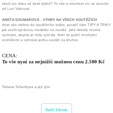
obočí po dobu až šesti týdnů? To vše a mnohem víc se dozvíte
od Luci Valocsai.
ANETA SOUMAROVÁ - VÝHRY NA VŠECH SOUTĚŽÍCH
Anet vás vtáhne do soutěžního světa, poradí Vám TIPY A TRIKY
jak zvolit správnou modelku na soutěž, jaké detaily musíte
vychytat, abyste je vždy vyhrály. Anet se pyšní mnohými
oceněními a vyhrává jednu soutěž za druhou.
CENA:
To vše nyní za nejnižší možnou cenu 2.500 Kč
Tatiana Scherbyna a její tým.
Další článek