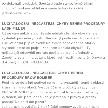
po dokonalý výsledek! Součástí bude samozřejmě trhání
chloupků voskem od InLei a spousta tipů ke každému
jednotlivému kroku.
LUCI VALOCSAI- NEJČASTĚJŠÍ CHYBY BĚHEM PROCEDURY
LASH FILLER
Už se vám někdy stalo, že jste udělali vše jako obvykle, ale
výsledek procedury Lash Filler nebyl podle vašich představ?
Luci Valocsai je jako školitelka zvyklá odpovídat na otázky
stylistek, které se ptají: ,,Kde jsem udělala chybu?''. Ty
nejčastější odpovědi pro vás spojila do jedné přednášky.
Zaměříte se s ní na detaily, které tvoří rozdíl mezi průměrným a
dokonalým LASH FILLEREM.
LUCI VALOCSAI - NEJČASTĚJŠÍ CHYBY BĚHEM
PROCEDURY BROW BOMBER
Pojďme se detailně podívat na ten nejvýraznější trend v oblasti
krásy: laminaci obočí. Vysoce účinné produkty z řady InLei
BROW BOMBER jsou tím nejlepším základem pro nádherný
výsledek, ale ještě jedna věc je potřeba. Správný a přesný
postup! Na co si dát pozor?
Jak opravit nevydařený krok? Jaké postupy zvolit pro krásné