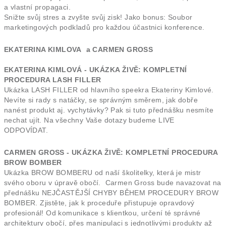
a vlastní propagaci.
Snižte svůj stres a zvyšte svůj zisk! Jako bonus: Soubor
marketingových podkladů pro každou účastnici konference.
EKATERINA KIMLOVA a CARMEN GROSS
EKATERINA KIMLOVÁ - UKÁZKA ŽIVĚ: KOMPLETNÍ
PROCEDURA LASH FILLER
Ukázka LASH FILLER od hlavního speekra Ekateriny Kimlové.
Nevíte si rady s natáčky, se správným směrem, jak dobře
nanést produkt aj. vychytávky? Pak si tuto přednášku nesmíte
nechat ujít. Na všechny Vaše dotazy budeme LIVE
ODPOVÍDAT.
CARMEN GROSS - UKÁZKA ŽIVĚ: KOMPLETNÍ PROCEDURA
BROW BOMBER
Ukázka BROW BOMBERU od naší školitelky, která je mistr
svého oboru v úpravě obočí. Carmen Gross bude navazovat na
přednášku NEJČASTĚJŠÍ CHYBY BĚHEM PROCEDURY BROW
BOMBER. Zjistěte, jak k proceduře přistupuje opravdový
profesionál! Od komunikace s klientkou, určení té správné
architektury obočí, přes manipulaci s jednotlivými produkty až