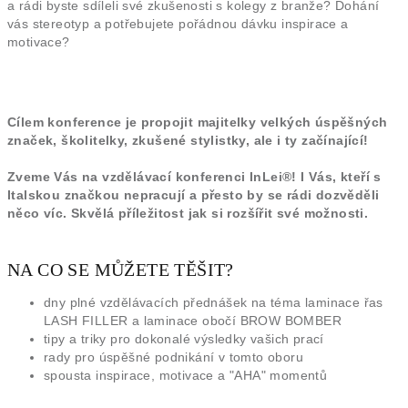
a rádi byste sdíleli své zkušenosti s kolegy z branže? Dohání
vás stereotyp a potřebujete pořádnou dávku inspirace a
motivace?
Cílem konference je propojit majitelky velkých úspěšných
značek, školitelky, zkušené stylistky, ale i ty začínající!
Zveme Vás na vzdělávací konferenci InLei®! I Vás, kteří s
Italskou značkou nepracují a přesto by se rádi dozvěděli
něco víc. Skvělá příležitost jak si rozšířit své možnosti.
NA CO SE MŮŽETE TĚŠIT?
dny plné vzdělávacích přednášek na téma laminace řas
LASH FILLER a laminace obočí BROW BOMBER
tipy a triky pro dokonalé výsledky vašich prací
rady pro úspěšné podnikání v tomto oboru
spousta inspirace, motivace a "AHA" momentů