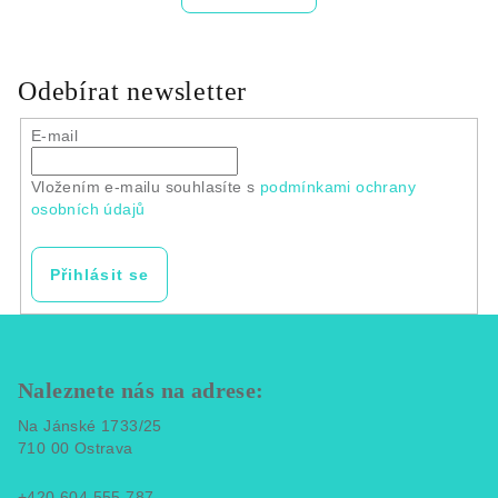
Odebírat newsletter
E-mail
Vložením e-mailu souhlasíte s
podmínkami ochrany
osobních údajů
Přihlásit se
Z
á
p
Naleznete nás na adrese:
a
Na Jánské 1733/25
t
710 00 Ostrava
í
+420 604 555 787