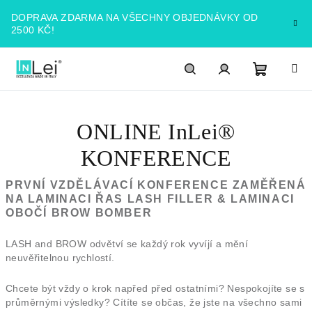
Přejít
DOPRAVA ZDARMA NA VŠECHNY OBJEDNÁVKY OD
na
2500 KČ!
obsah
Nákupn
Hledat
PŘIHLÁŠENÍ
ONLINE InLei®
košík
KONFERENCE
PRVNÍ VZDĚLÁVACÍ KONFERENCE ZAMĚŘENÁ
NA LAMINACI ŘAS LASH FILLER & LAMINACI
OBOČÍ BROW BOMBER
LASH and BROW odvětví se každý rok vyvíjí a mění
neuvěřitelnou rychlostí.
Chcete být vždy o krok napřed před ostatními? Nespokojíte se s
průměrnými výsledky? Cítíte se občas, že jste na všechno sami