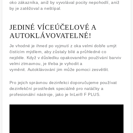
oko zákazníka, aniž by vyvolával pocity nepohodlí, aniž
by je zatěžoval a neštípal.
JEDINÉ VÍCEÚČELOVÉ A
AUTOKLÁVOVATELNÉ!
Je vhodné je ihned po vyjmutí z oka velmi dobře umýt
čistícím mýdlem, aby zůstaly bílé a průhledné co
nejdéle.
Když v důsledku opakovaného používání barviv
velmi ztmavnou, je třeba je vyhodit a
vyměnit.
Autoklávování jim může pomoci zesvětlit.
Pro jejich správnou dezinfekci doporučujeme používat
dezinfekční prostředek speciálně pro natáčky a
profesionální nástroje, jako je InLei® F PLUS.