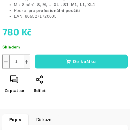
Mix 8 párů:
S, M, L, XL - S1, M1, L1, XL1
Pouze pro
profesionální použití
EAN: 8055271720005
780 Kč
Měrná
Skladem
cena:
−
+
Do košíku
Zeptat se
Sdílet
Popis
Diskuze