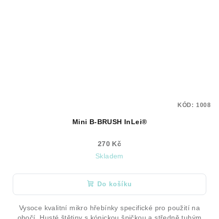
KÓD:
1008
Mini B-BRUSH InLei®
270 Kč
Skladem
Do košíku
Vysoce kvalitní mikro hřebínky specifické pro použití na
obočí. Husté štětiny s kónickou špičkou a středně tuhým