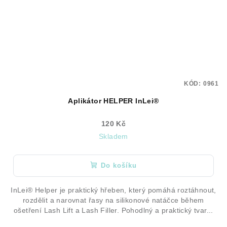
KÓD:
0961
Aplikátor HELPER InLei®
120 Kč
Skladem
Do košíku
InLei® Helper je praktický hřeben, který pomáhá roztáhnout,
rozdělit a narovnat řasy na silikonové natáčce během
ošetření Lash Lift a Lash Filler. Pohodlný a praktický tvar...