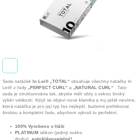
Sada natáček
In Lei® „TOTAL“
obsahuje všechny natáčky In
Lei® z řady
„PERFECT CURL“
a
„NATURAL CURL“
.
Tato
sada je strukturována tak, abyste měli vždy s sebou široký
výběr velikostí.
Když se objeví nová klientka a my ještě nevíme,
která natáčka je pro její typ řas nejlepší, budeme potřebovat
širokou a kompletní řadu, abychom vybrali tu perfektní.
100% Vyrobeno v Itálii
PLATINUM
silikon
(jediný svého
druhu),
autoklávovatelný!