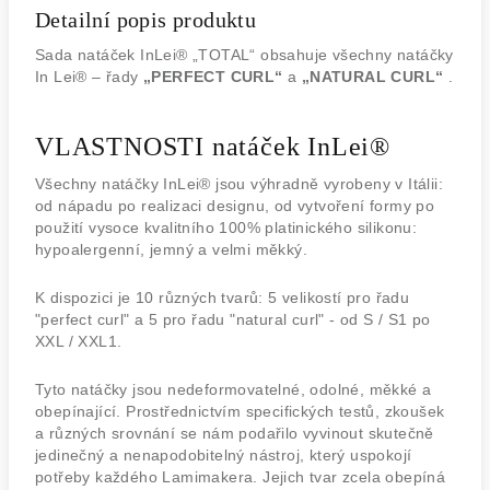
Detailní popis produktu
Sada natáček InLei® „TOTAL“ obsahuje všechny natáčky
In Lei® – řady
„PERFECT CURL“
a
„NATURAL CURL“
.
VLASTNOSTI natáček InLei®
Všechny natáčky InLei® jsou výhradně vyrobeny v Itálii:
od nápadu po realizaci designu, od vytvoření formy po
použití vysoce kvalitního 100% platinického silikonu:
hypoalergenní, jemný a velmi měkký.
K dispozici je 10 různých tvarů: 5 velikostí pro řadu
"perfect curl" a 5 pro řadu "natural curl" - od S / S1 po
XXL / XXL1.
Tyto natáčky jsou nedeformovatelné, odolné, měkké a
obepínající.
Prostřednictvím specifických testů, zkoušek
a různých srovnání se nám podařilo vyvinout skutečně
jedinečný a nenapodobitelný nástroj, který uspokojí
potřeby každého Lamimakera.
Jejich tvar zcela obepíná