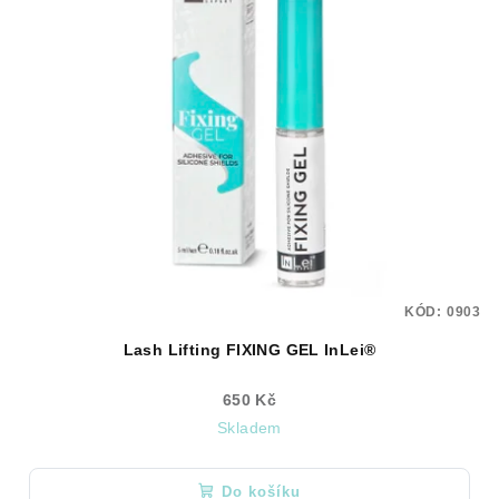
KÓD:
0903
Lash Lifting FIXING GEL InLei®
650 Kč
Skladem
Do košíku