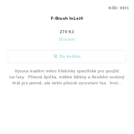
KÓD:
0931
F-Brush InLei®
270 Kč
Skladem
Do košíku
Vysoce kvalitní mikro hřebínky specifické pro použití
na řasy . Přesná špička, měkké štětiny a flexibilní ocelový
drát pro jemné, ale velmi přesné vyrovnání řas. hrot...