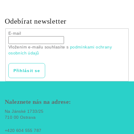
Odebírat newsletter
E-mail
Vložením e-mailu souhlasíte s
podmínkami ochrany
osobních údajů
Přihlásit se
Z
á
p
Naleznete nás na adrese:
a
Na Jánské 1733/25
t
710 00 Ostrava
í
+420 604 555 787