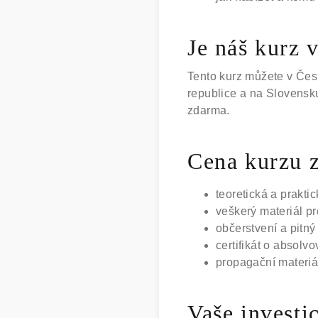
Je náš kurz 
Tento kurz můžete v Čes
republice a na Slovensku
zdarma.
Cena kurzu z
teoretická a praktic
veškerý materiál pr
občerstvení a pitný
certifikát o absolv
propagační materiá
Vaše investi