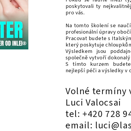
poskytovali ty nejkvalitn
pro vás.
Na tomto školení se naučí
profesionální úpravy obočí
Pracovat budete s Italsk
který poskytuje chloupkům
Výsledkem jsou poddajné,
společně vytvoří dokonalý 
S tímto kurzem budete 
nejlepší péči a výsledky v 
Volné termíny 
Luci Valocsai
tel: +420 728 9
email: luci@la