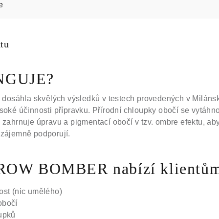
e
ktu
NGUJE?
sáhla skvělých výsledků v testech provedených v Milánské
ysoké účinnosti přípravku. Přírodní chloupky obočí se vytáh
p zahrnuje úpravu a pigmentací obočí v tzv. ombre efektu, a
vzájemně podporují.
BROW BOMBER nabízí klientů
ost (nic umělého)
obočí
upků