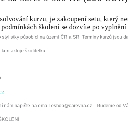
olvování kurzu, je zakoupení setu, který nen
 podmínkách školení se dozvíte po vyplnění 
o stylistky působící na území ČR a SR. Termíny kurzů jsou d
 kontaktuje školitelku.
9
cz
ní nám napište na email eshop@carevna.cz . Budeme od Vás
ŠKOLENÍ