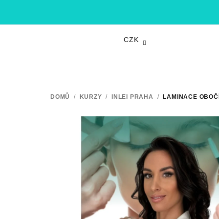
Přejít
na
obsah
CZK
DOMŮ
/
KURZY
/
INLEI PRAHA
/
LAMINACE OBOČ