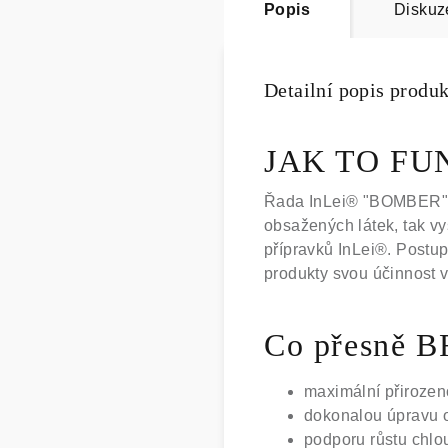
Popis
Diskuz
Detailní popis produ
JAK TO FU
Řada InLei® "BOMBER" do
obsažených látek, tak v
přípravků InLei®. Postu
produkty svou účinnost 
Co přesně 
maximální přirozen
dokonalou úpravu 
podporu růstu chlo