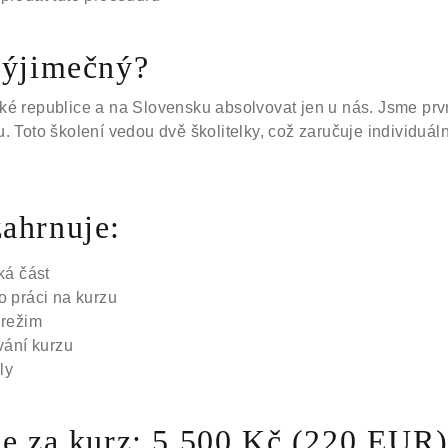
výjimečný?
ké republice a na Slovensku absolvovat jen u nás. Jsme prv
. Toto školení vedou dvě školitelky, což zaručuje individuáln
ahrnuje:
ká část
o práci na kurzu
 režim
ování kurzu
ly
ce za kurz: 5 500 Kč (220 EUR