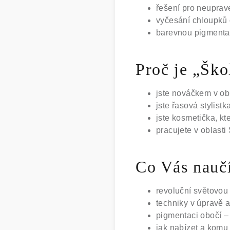
řešení pro neuprav
vyčesání chloupků
barevnou pigmentac
Proč je „Šk
jste nováčkem v obl
jste řasová stylistk
jste kosmetička, kt
pracujete v oblasti
Co Vás nauč
revoluční světovou
techniky v úpravě a
pigmentaci obočí – 
jak nabízet a komu