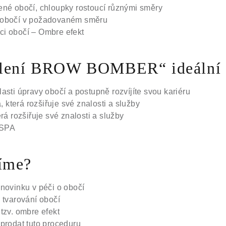
ené obočí, chloupky rostoucí různými směry
 obočí v požadovaném směru
i obočí – Ombre efekt
olení BROW BOMBER“ ideální 
asti úpravy obočí a postupně rozvíjíte svou kariéru
a, která rozšiřuje své znalosti a služby
erá rozšiřuje své znalosti a služby
 SPA
íme?
 novinku v péči o obočí
 tvarování obočí
tzv. ombre efekt
 prodat tuto proceduru