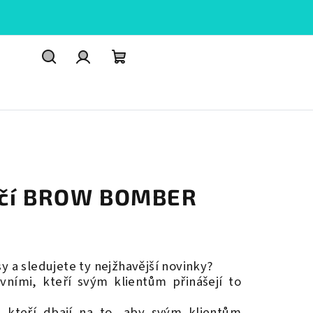
Hledat
PŘIHLÁŠENÍ
Nákupní
košík
očí BROW BOMBER
y a sledujete ty nejžhavější novinky?
vními, kteří svým klientům přinášejí to
 kteří dbají na to, aby svým klientům