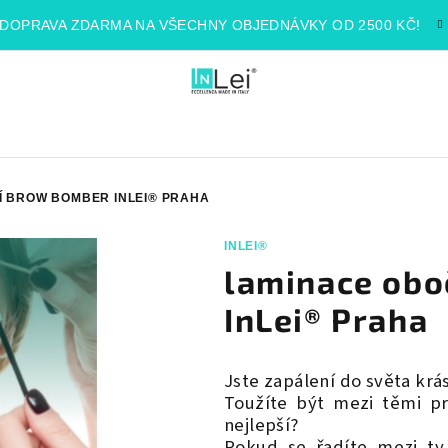
DOPRAVA ZDARMA NA VŠECHNY OBJEDNÁVKY OD 2500 KČ!
Í BROW BOMBER INLEI® PRAHA
INLEI®
laminace ob
InLei® Praha
Jste zapálení do světa krás
Toužíte být mezi těmi pr
nejlepší?
Pokud se řadíte mezi ty,