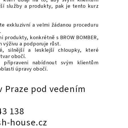
ější služby a produkty, pak je tento kurz
te exkluzivní a velmi žádanou proceduru
.
ými produkty, konkrétně s BROW BOMBER,
 výživu a podporuje růst.
 silnější a lesklejší chloupky, které
tvar obočí.
připraveni nabídnout svým klientům
oblasti úpravy obočí.
v Praze pod vedením
43 138
sh-house.cz